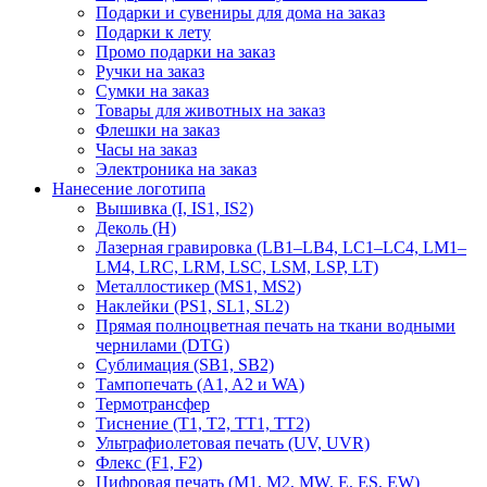
Подарки и сувениры для дома на заказ
Подарки к лету
Промо подарки на заказ
Ручки на заказ
Сумки на заказ
Товары для животных на заказ
Флешки на заказ
Часы на заказ
Электроника на заказ
Нанесение логотипа
Вышивка (I, IS1, IS2)
Деколь (H)
Лазерная гравировка (LB1–LB4, LC1–LC4, LM1–
LM4, LRC, LRM, LSC, LSM, LSP, LT)
Металлостикер (MS1, MS2)
Наклейки (PS1, SL1, SL2)
Прямая полноцветная печать на ткани водными
чернилами (DTG)
Сублимация (SB1, SB2)
Тампопечать (A1, A2 и WA)
Термотрансфер
Тиснение (Т1, Т2, ТT1, ТT2)
Ультрафиолетовая печать (UV, UVR)
Флекс (F1, F2)
Цифровая печать (M1, M2, MW, E, ES, EW)