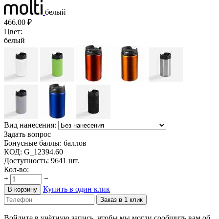
белый
466.00
₽
Цвет:
белый
Вид нанесения:
Задать вопрос
Бонусные баллы:
баллов
КОД:
G_12394.60
Доступность:
9641 шт.
Кол-во:
+
−
Купить в один клик
В корзину
Заказ в 1 клик
Войдите в учётную запись, чтобы мы могли сообщить вам об