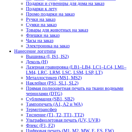
Подарки и сувениры для дома на заказ
Подарки к лету
Промо подарки на заказ
Ручки на заказ
Сумки на заказ
Товары для животных на заказ
Флешки на заказ
Часы на заказ
Электроника на заказ
Нанесение логотипа
Вышивка (I, IS1, IS2)
Деколь (H)
Лазерная гравировка (LB1–LB4, LC1–LC4, LM1–
LM4, LRC, LRM, LSC, LSM, LSP, LT)
Металлостикер (MS1, MS2)
Наклейки (PS1, SL1, SL2)
Прямая полноцветная печать на ткани водными
чернилами (DTG)
Сублимация (SB1, SB2)
Тампопечать (A1, A2 и WA)
Термотрансфер
Тиснение (Т1, Т2, ТT1, ТT2)
Ультрафиолетовая печать (UV, UVR)
Флекс (F1, F2)
Цифровая печать (M1, M2, MW, E, ES, EW)