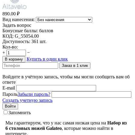
890.00
₽
Вид нанесения:
Задать вопрос
Бонусные баллы:
баллов
КОД:
G_55054.00
Доступность:
361 шт.
Кол-во:
+
−
Купить в один клик
В корзину
Заказ в 1 клик
Войдите в учётную запись, чтобы мы могли сообщить вам об
ответе
E-mail
Пароль
Забыли пароль?
Создать учетную запись
Войти
Запомнить
Мы гарантируем, что у нас самая низкая цена на
Набор из
6 столовых ножей Galateo
, которые можно найти в
интернете.