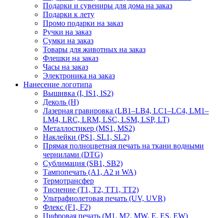
Подарки и сувениры для дома на заказ
Подарки к лету
Промо подарки на заказ
Ручки на заказ
Сумки на заказ
Товары для животных на заказ
Флешки на заказ
Часы на заказ
Электроника на заказ
Нанесение логотипа
Вышивка (I, IS1, IS2)
Деколь (H)
Лазерная гравировка (LB1–LB4, LC1–LC4, LM1–
LM4, LRC, LRM, LSC, LSM, LSP, LT)
Металлостикер (MS1, MS2)
Наклейки (PS1, SL1, SL2)
Прямая полноцветная печать на ткани водными
чернилами (DTG)
Сублимация (SB1, SB2)
Тампопечать (A1, A2 и WA)
Термотрансфер
Тиснение (Т1, Т2, ТT1, ТT2)
Ультрафиолетовая печать (UV, UVR)
Флекс (F1, F2)
Цифровая печать (M1, M2, MW, E, ES, EW)