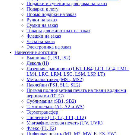
Подарки и сувениры для дома на заказ
Подарки к лету
Промо подарки на заказ
Ручки на заказ
Сумки на заказ
Товары для животных на заказ
Флешки на заказ
Часы на заказ
Электроника на заказ
Нанесение логотипа
Вышивка (I, IS1, IS2)
Деколь (H)
Лазерная гравировка (LB1–LB4, LC1–LC4, LM1–
LM4, LRC, LRM, LSC, LSM, LSP, LT)
Металлостикер (MS1, MS2)
Наклейки (PS1, SL1, SL2)
Прямая полноцветная печать на ткани водными
чернилами (DTG)
Сублимация (SB1, SB2)
Тампопечать (A1, A2 и WA)
Термотрансфер
Тиснение (Т1, Т2, ТT1, ТT2)
Ультрафиолетовая печать (UV, UVR)
Флекс (F1, F2)
Цифровая печать (M1, M2, MW, E, ES, EW)