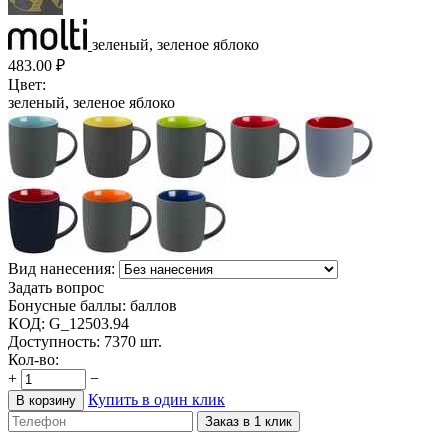
зеленый, зеленое яблоко
483.00
₽
Цвет:
зеленый, зеленое яблоко
Вид нанесения:
Задать вопрос
Бонусные баллы:
баллов
КОД:
G_12503.94
Доступность:
7370 шт.
Кол-во:
+
−
Купить в один клик
В корзину
Заказ в 1 клик