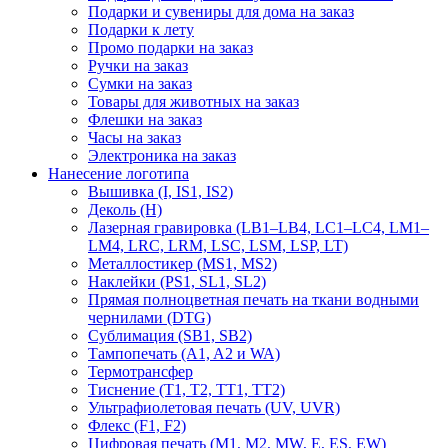
Подарки и сувениры для дома на заказ
Подарки к лету
Промо подарки на заказ
Ручки на заказ
Сумки на заказ
Товары для животных на заказ
Флешки на заказ
Часы на заказ
Электроника на заказ
Нанесение логотипа
Вышивка (I, IS1, IS2)
Деколь (H)
Лазерная гравировка (LB1–LB4, LC1–LC4, LM1–
LM4, LRC, LRM, LSC, LSM, LSP, LT)
Металлостикер (MS1, MS2)
Наклейки (PS1, SL1, SL2)
Прямая полноцветная печать на ткани водными
чернилами (DTG)
Сублимация (SB1, SB2)
Тампопечать (A1, A2 и WA)
Термотрансфер
Тиснение (Т1, Т2, ТT1, ТT2)
Ультрафиолетовая печать (UV, UVR)
Флекс (F1, F2)
Цифровая печать (M1, M2, MW, E, ES, EW)