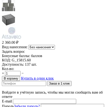
2 360.00
₽
Вид нанесения:
Задать вопрос
Бонусные баллы:
баллов
КОД:
G_15815.60
Доступность:
137 шт.
Кол-во:
+
−
Купить в один клик
В корзину
Заказ в 1 клик
Войдите в учётную запись, чтобы мы могли сообщить вам об
ответе
E-mail
Пароль
Забыли пароль?