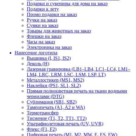
Подарки и сувениры для дома на заказ
Подарки к лету
Промо подарки на заказ
Ручки на заказ
Сумки на заказ
Товары для животных на заказ
Флешки на заказ
Часы на заказ
Электроника на заказ
Нанесение логотипа
Вышивка (I, IS1, IS2)
Деколь (H)
Лазерная гравировка (LB1–LB4, LC1–LC4, LM1–
LM4, LRC, LRM, LSC, LSM, LSP, LT)
Металлостикер (MS1, MS2)
Наклейки (PS1, SL1, SL2)
Прямая полноцветная печать на ткани водными
чернилами (DTG)
Сублимация (SB1, SB2)
Тампопечать (A1, A2 и WA)
Термотрансфер
Тиснение (Т1, Т2, ТT1, ТT2)
Ультрафиолетовая печать (UV, UVR)
Флекс (F1, F2)
Цифровая печать (M1, M2, MW, E, ES, EW)