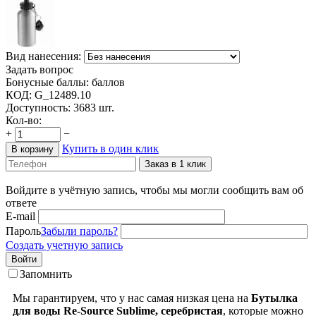
Вид нанесения:
Задать вопрос
Бонусные баллы:
баллов
КОД:
G_12489.10
Доступность:
3683 шт.
Кол-во:
+
−
Купить в один клик
В корзину
Заказ в 1 клик
Войдите в учётную запись, чтобы мы могли сообщить вам об
ответе
E-mail
Пароль
Забыли пароль?
Создать учетную запись
Войти
Запомнить
Мы гарантируем, что у нас самая низкая цена на
Бутылка
для воды Re-Source Sublime, серебристая
, которые можно