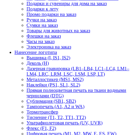
Подарки и сувениры для дома на заказ
Подарки к лету
Промо подарки на заказ
Ручки на заказ
Сумки на заказ
Товары для животных на заказ
Флешки на заказ
Часы на заказ
Электроника на заказ
Нанесение логотипа
Вышивка (I, IS1, IS2)
Деколь (H)
Лазерная гравировка (LB1–LB4, LC1–LC4, LM1–
LM4, LRC, LRM, LSC, LSM, LSP, LT)
Металлостикер (MS1, MS2)
Наклейки (PS1, SL1, SL2)
Прямая полноцветная печать на ткани водными
чернилами (DTG)
Сублимация (SB1, SB2)
Тампопечать (A1, A2 и WA)
Термотрансфер
Тиснение (Т1, Т2, ТT1, ТT2)
Ультрафиолетовая печать (UV, UVR)
Флекс (F1, F2)
Цифровая печать (M1, M2, MW, E, ES, EW)