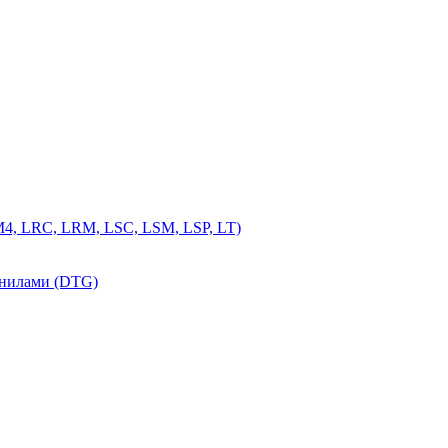
4, LRC, LRM, LSC, LSM, LSP, LT)
рнилами (DTG)