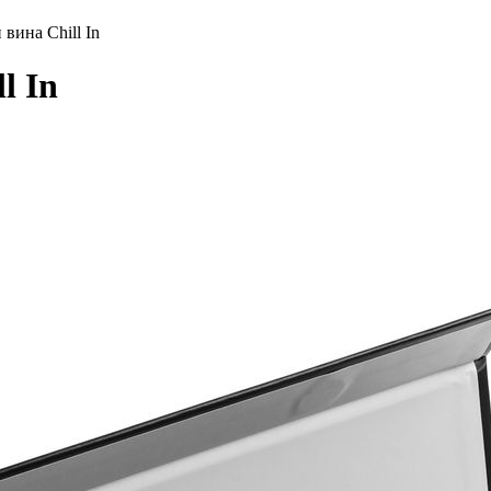
вина Chill In
l In