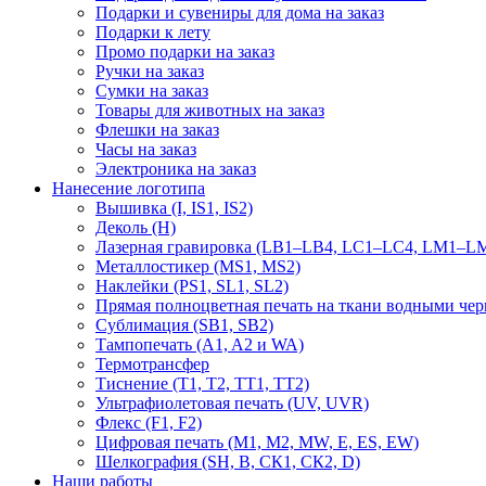
Подарки и сувениры для дома на заказ
Подарки к лету
Промо подарки на заказ
Ручки на заказ
Сумки на заказ
Товары для животных на заказ
Флешки на заказ
Часы на заказ
Электроника на заказ
Нанесение логотипа
Вышивка (I, IS1, IS2)
Деколь (H)
Лазерная гравировка (LB1–LB4, LC1–LC4, LM1–LM
Металлостикер (MS1, MS2)
Наклейки (PS1, SL1, SL2)
Прямая полноцветная печать на ткани водными че
Сублимация (SB1, SB2)
Тампопечать (A1, A2 и WA)
Термотрансфер
Тиснение (Т1, Т2, ТT1, ТT2)
Ультрафиолетовая печать (UV, UVR)
Флекс (F1, F2)
Цифровая печать (M1, M2, MW, E, ES, EW)
Шелкография (SH, В, СК1, СК2, D)
Наши работы