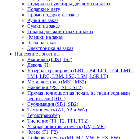
Подарки и сувениры для дома на заказ
Подарки к лету
Промо подарки на заказ
Ручки на заказ
Сумки на заказ
Товары для животных на заказ
Флешки на заказ
Часы на заказ
Электроника на заказ
Нанесение логотипа
Вышивка (I, IS1, IS2)
Деколь (H)
Лазерная гравировка (LB1–LB4, LC1–LC4, LM1–
LM4, LRC, LRM, LSC, LSM, LSP, LT)
Металлостикер (MS1, MS2)
Наклейки (PS1, SL1, SL2)
Прямая полноцветная печать на ткани водными
чернилами (DTG)
Сублимация (SB1, SB2)
Тампопечать (A1, A2 и WA)
Термотрансфер
Тиснение (Т1, Т2, ТT1, ТT2)
Ультрафиолетовая печать (UV, UVR)
Флекс (F1, F2)
Цифровая печать (M1, M2, MW, E, ES, EW)