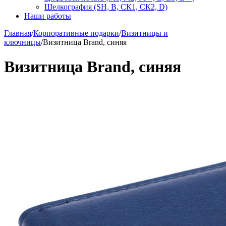
Шелкография (SH, В, СК1, СК2, D)
Наши работы
Главная
/
Корпоративные подарки
/
Визитницы и
ключницы
/
Визитница Brand, синяя
Визитница Brand, синяя