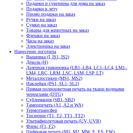
Подарки и сувениры для дома на заказ
Подарки к лету
Промо подарки на заказ
Ручки на заказ
Сумки на заказ
Товары для животных на заказ
Флешки на заказ
Часы на заказ
Электроника на заказ
Нанесение логотипа
Вышивка (I, IS1, IS2)
Деколь (H)
Лазерная гравировка (LB1–LB4, LC1–LC4, LM1–
LM4, LRC, LRM, LSC, LSM, LSP, LT)
Металлостикер (MS1, MS2)
Наклейки (PS1, SL1, SL2)
Прямая полноцветная печать на ткани водными
чернилами (DTG)
Сублимация (SB1, SB2)
Тампопечать (A1, A2 и WA)
Термотрансфер
Тиснение (Т1, Т2, ТT1, ТT2)
Ультрафиолетовая печать (UV, UVR)
Флекс (F1, F2)
Цифровая печать (M1, M2, MW, E, ES, EW)