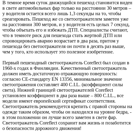
В темное время суток движущийся пешеход становится виден
в свете автомобильных фар только на расстоянии 30 метров –
у водителя остается всего лишь 1,3 секунды на то, чтобы
среагировать. Пешеход же со светоотражателем заметен уже
на расстоянии 300 метров, и у водителя есть целых 7 секунд,
чтобы объехать его и избежать ДТП. Специалисты считают,
что в темноте риск для пешехода стать жертвой ДТП или
спровоцировать аварию возрастает в два раза, притом у
пешехода без светоотражателя он почти в десять раз выше,
чем у того, кто использует это полезное изобретение.
Первый пешеходный светоотражатель Coreflect был создан в
1960-х годах в Финляндии. Качественный светоотражатель
должен иметь достаточную отражающую поверхность:
согласно CE-стандарту EN 13356, минимальное значение
светоотражения составляет 400 C.I.L. (коэффициент силы
света). Нижней границей светоотражателей Coreflect
установлен коэффициент в два раза выше – 800 C.I.L., все
модели имеют европейский сертификат соответствия.
Светоотражатель рекомендуется крепить с правой стороны на
одежде таким образом, чтобы он находился на уровне бедра, -
в этом положении он лучше всего заметен в свете фар.
Светоотражатель Coreflect сохранит вам жизнь и позаботится
о безопасности дорожного движения!