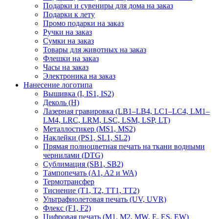
Подарки и сувениры для дома на заказ
Подарки к лету
Промо подарки на заказ
Ручки на заказ
Сумки на заказ
Товары для животных на заказ
Флешки на заказ
Часы на заказ
Электроника на заказ
Нанесение логотипа
Вышивка (I, IS1, IS2)
Деколь (H)
Лазерная гравировка (LB1–LB4, LC1–LC4, LM1–
LM4, LRC, LRM, LSC, LSM, LSP, LT)
Металлостикер (MS1, MS2)
Наклейки (PS1, SL1, SL2)
Прямая полноцветная печать на ткани водными
чернилами (DTG)
Сублимация (SB1, SB2)
Тампопечать (A1, A2 и WA)
Термотрансфер
Тиснение (Т1, Т2, ТT1, ТT2)
Ультрафиолетовая печать (UV, UVR)
Флекс (F1, F2)
Цифровая печать (M1, M2, MW, E, ES, EW)