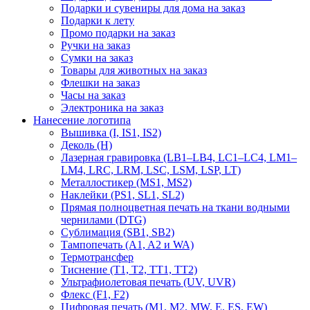
Подарки и сувениры для дома на заказ
Подарки к лету
Промо подарки на заказ
Ручки на заказ
Сумки на заказ
Товары для животных на заказ
Флешки на заказ
Часы на заказ
Электроника на заказ
Нанесение логотипа
Вышивка (I, IS1, IS2)
Деколь (H)
Лазерная гравировка (LB1–LB4, LC1–LC4, LM1–
LM4, LRC, LRM, LSC, LSM, LSP, LT)
Металлостикер (MS1, MS2)
Наклейки (PS1, SL1, SL2)
Прямая полноцветная печать на ткани водными
чернилами (DTG)
Сублимация (SB1, SB2)
Тампопечать (A1, A2 и WA)
Термотрансфер
Тиснение (Т1, Т2, ТT1, ТT2)
Ультрафиолетовая печать (UV, UVR)
Флекс (F1, F2)
Цифровая печать (M1, M2, MW, E, ES, EW)