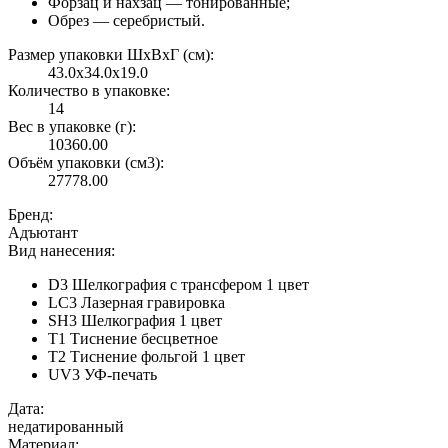
Форзац и нахзац — тонированные;
Обрез — серебристый.
Размер упаковки ШxВxГ (см):
43.0x34.0x19.0
Количество в упаковке:
14
Вес в упаковке (г):
10360.00
Объём упаковки (см3):
27778.00
Бренд:
Адъютант
Вид нанесения:
D3 Шелкография с трансфером 1 цвет
LC3 Лазерная гравировка
SH3 Шелкография 1 цвет
T1 Тиснение бесцветное
T2 Тиснение фольгой 1 цвет
UV3 УФ-печать
Дата:
недатированный
Материал: