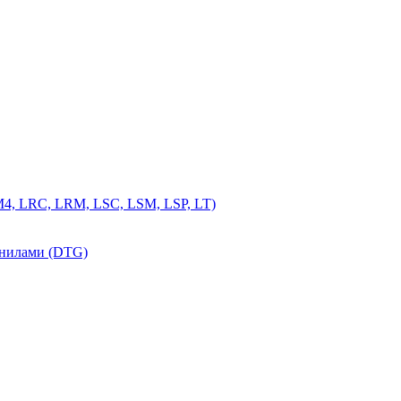
4, LRC, LRM, LSC, LSM, LSP, LT)
рнилами (DTG)