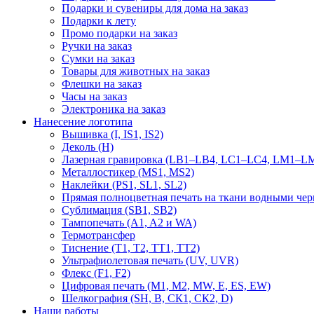
Подарки и сувениры для дома на заказ
Подарки к лету
Промо подарки на заказ
Ручки на заказ
Сумки на заказ
Товары для животных на заказ
Флешки на заказ
Часы на заказ
Электроника на заказ
Нанесение логотипа
Вышивка (I, IS1, IS2)
Деколь (H)
Лазерная гравировка (LB1–LB4, LC1–LC4, LM1–LM
Металлостикер (MS1, MS2)
Наклейки (PS1, SL1, SL2)
Прямая полноцветная печать на ткани водными че
Сублимация (SB1, SB2)
Тампопечать (A1, A2 и WA)
Термотрансфер
Тиснение (Т1, Т2, ТT1, ТT2)
Ультрафиолетовая печать (UV, UVR)
Флекс (F1, F2)
Цифровая печать (M1, M2, MW, E, ES, EW)
Шелкография (SH, В, СК1, СК2, D)
Наши работы