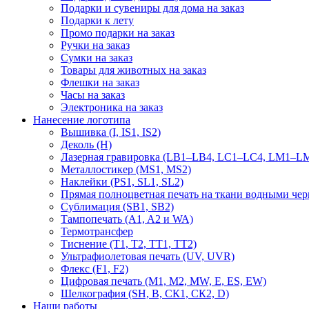
Подарки и сувениры для дома на заказ
Подарки к лету
Промо подарки на заказ
Ручки на заказ
Сумки на заказ
Товары для животных на заказ
Флешки на заказ
Часы на заказ
Электроника на заказ
Нанесение логотипа
Вышивка (I, IS1, IS2)
Деколь (H)
Лазерная гравировка (LB1–LB4, LC1–LC4, LM1–LM
Металлостикер (MS1, MS2)
Наклейки (PS1, SL1, SL2)
Прямая полноцветная печать на ткани водными че
Сублимация (SB1, SB2)
Тампопечать (A1, A2 и WA)
Термотрансфер
Тиснение (Т1, Т2, ТT1, ТT2)
Ультрафиолетовая печать (UV, UVR)
Флекс (F1, F2)
Цифровая печать (M1, M2, MW, E, ES, EW)
Шелкография (SH, В, СК1, СК2, D)
Наши работы