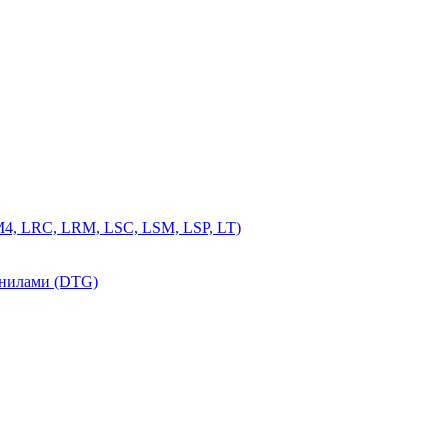
4, LRC, LRM, LSC, LSM, LSP, LT)
рнилами (DTG)