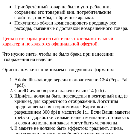
Приобретённый товар не был в употреблении,
сохранены его товарный вид, потребительские
свойства, пломбы, фабричные ярлыки.
Покупатель обязан компенсировать продавцу все
расходы, связанные с доставкой возвращенного товара.
Цены и информация на сайте носят ознакомительный
характер и не являются официальной офертой.
Что нужно знать, чтобы не было брака при нанесении
изображения на изделие.
Оригинал-макеты принимаем в следующих форматах:
Adobe Illustrator до версии включительно CS4 (*eps, *ai,
*pdf).
CorelDraw до версии включительно 14 (cdr) .
Шрифты должны быть переведены в векторный вид (в
кривые), для корректного отображения. Логотипы
представлены в векторном виде. Картинки с
разрешением 300 dpi в масштабе 1:1. Если Ваши макеты
требуют доработки силами нашей компании, стоимость
и сроки исполнения заказа могут быть увеличены.
В макете не должно быть эффектов: градиент, линза,
прозрачность и тому подобное), не использовать