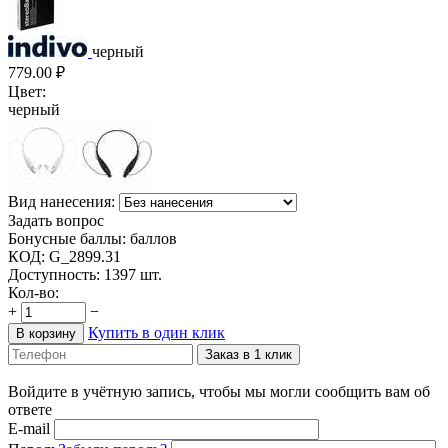
черный
779.00
₽
Цвет:
черный
Вид нанесения:
Задать вопрос
Бонусные баллы:
баллов
КОД:
G_2899.31
Доступность:
1397 шт.
Кол-во:
+
−
Купить в один клик
В корзину
Заказ в 1 клик
Войдите в учётную запись, чтобы мы могли сообщить вам об
ответе
E-mail