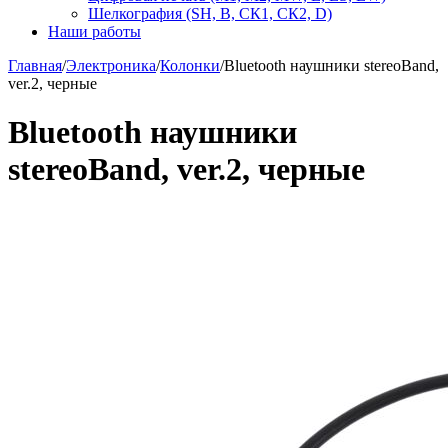
Шелкография (SH, В, СК1, СК2, D)
Наши работы
Главная
/
Электроника
/
Колонки
/
Bluetooth наушники stereoBand,
ver.2, черные
Bluetooth наушники
stereoBand, ver.2, черные