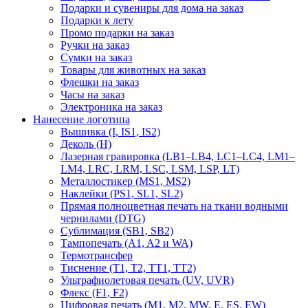
Подарки и сувениры для дома на заказ
Подарки к лету
Промо подарки на заказ
Ручки на заказ
Сумки на заказ
Товары для животных на заказ
Флешки на заказ
Часы на заказ
Электроника на заказ
Нанесение логотипа
Вышивка (I, IS1, IS2)
Деколь (H)
Лазерная гравировка (LB1–LB4, LC1–LC4, LM1–
LM4, LRC, LRM, LSC, LSM, LSP, LT)
Металлостикер (MS1, MS2)
Наклейки (PS1, SL1, SL2)
Прямая полноцветная печать на ткани водными
чернилами (DTG)
Сублимация (SB1, SB2)
Тампопечать (A1, A2 и WA)
Термотрансфер
Тиснение (Т1, Т2, ТT1, ТT2)
Ультрафиолетовая печать (UV, UVR)
Флекс (F1, F2)
Цифровая печать (M1, M2, MW, E, ES, EW)