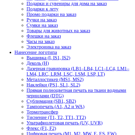
Подарки и сувениры для дома на заказ
Подарки к лету
Промо подарки на заказ
Ручки на заказ
Сумки на заказ
Товары для животных на заказ
Флешки на заказ
Часы на заказ
Электроника на заказ
Нанесение логотипа
Вышивка (I, IS1, IS2)
Деколь (H)
Лазерная гравировка (LB1–LB4, LC1–LC4, LM1–
LM4, LRC, LRM, LSC, LSM, LSP, LT)
Металлостикер (MS1, MS2)
Наклейки (PS1, SL1, SL2)
Прямая полноцветная печать на ткани водными
чернилами (DTG)
Сублимация (SB1, SB2)
Тампопечать (A1, A2 и WA)
Термотрансфер
Тиснение (Т1, Т2, ТT1, ТT2)
Ультрафиолетовая печать (UV, UVR)
Флекс (F1, F2)
Цифровая печать (M1, M2, MW, E, ES, EW)