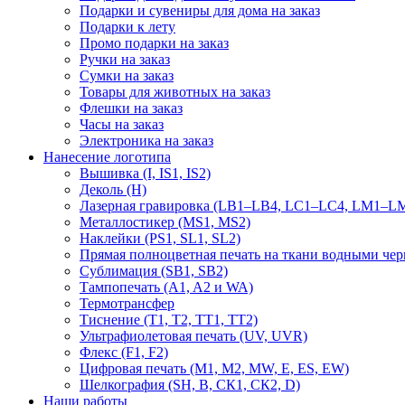
Подарки и сувениры для дома на заказ
Подарки к лету
Промо подарки на заказ
Ручки на заказ
Сумки на заказ
Товары для животных на заказ
Флешки на заказ
Часы на заказ
Электроника на заказ
Нанесение логотипа
Вышивка (I, IS1, IS2)
Деколь (H)
Лазерная гравировка (LB1–LB4, LC1–LC4, LM1–LM
Металлостикер (MS1, MS2)
Наклейки (PS1, SL1, SL2)
Прямая полноцветная печать на ткани водными че
Сублимация (SB1, SB2)
Тампопечать (A1, A2 и WA)
Термотрансфер
Тиснение (Т1, Т2, ТT1, ТT2)
Ультрафиолетовая печать (UV, UVR)
Флекс (F1, F2)
Цифровая печать (M1, M2, MW, E, ES, EW)
Шелкография (SH, В, СК1, СК2, D)
Наши работы