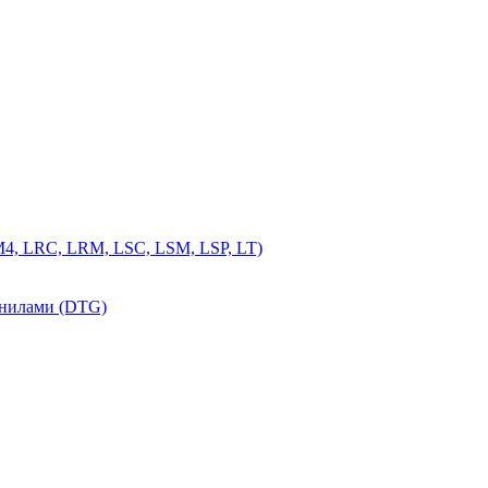
4, LRC, LRM, LSC, LSM, LSP, LT)
рнилами (DTG)