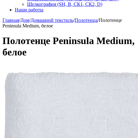
Шелкография (SH, В, СК1, СК2, D)
Наши работы
Главная
/
Дом
/
Домашний текстиль
/
Полотенца
/
Полотенце
Peninsula Medium, белое
Полотенце Peninsula Medium,
белое