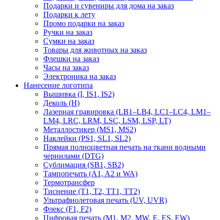
Подарки и сувениры для дома на заказ
Подарки к лету
Промо подарки на заказ
Ручки на заказ
Сумки на заказ
Товары для животных на заказ
Флешки на заказ
Часы на заказ
Электроника на заказ
Нанесение логотипа
Вышивка (I, IS1, IS2)
Деколь (H)
Лазерная гравировка (LB1–LB4, LC1–LC4, LM1–
LM4, LRC, LRM, LSC, LSM, LSP, LT)
Металлостикер (MS1, MS2)
Наклейки (PS1, SL1, SL2)
Прямая полноцветная печать на ткани водными
чернилами (DTG)
Сублимация (SB1, SB2)
Тампопечать (A1, A2 и WA)
Термотрансфер
Тиснение (Т1, Т2, ТT1, ТT2)
Ультрафиолетовая печать (UV, UVR)
Флекс (F1, F2)
Цифровая печать (M1, M2, MW, E, ES, EW)